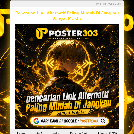
info
rs
02.12.24
Pencarian Link Alternatif Paling Mudah Di Jangkau
Sangat Praktis
Detail
F.A.Q
Update
Diskusi (520)
Ulasan (999)